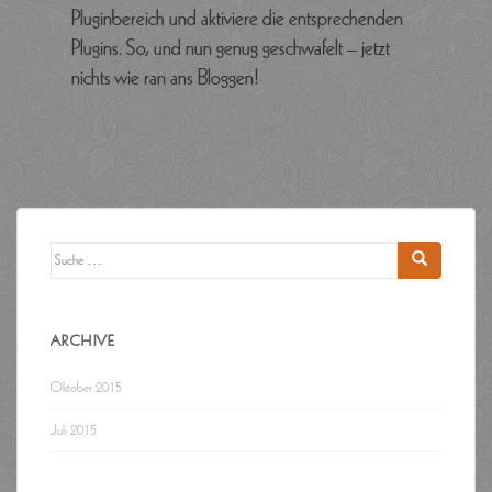
Pluginbereich und aktiviere die entsprechenden
Plugins. So, und nun genug geschwafelt – jetzt
nichts wie ran ans Bloggen!
Suche nach:
ARCHIVE
Oktober 2015
Juli 2015