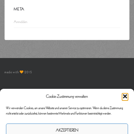
META
Anmelden
made with
2015
AGB’s
Cookie-Zustimmung verwalten
Versand & Lieferung
Kontakt
Wir verwenden Cookies, um unsere Website und unseren Service zu optimieren. Wenn du deine Zustimmung
nicht erteilst oder zurückziehst, können bestimmte Merkmale und Funktionen beeinträchtigt werden.
AKZEPTIEREN
Impressum