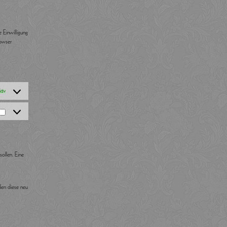
 Einwilligung
rowser
tiv
Marketing
ollen. Eine
den diese neu