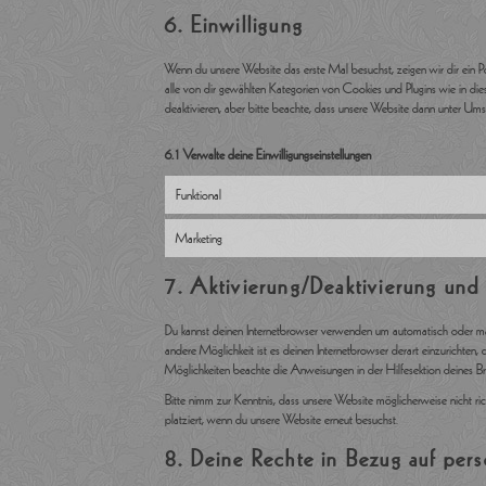
6. Einwilligung
Wenn du unsere Website das erste Mal besuchst, zeigen wir dir ein Pop
alle von dir gewählten Kategorien von Cookies und Plugins wie in 
deaktivieren, aber bitte beachte, dass unsere Website dann unter Umstä
6.1 Verwalte deine Einwilligungseinstellungen
Funktional
Marketing
7. Aktivierung/Deaktivierung un
Du kannst deinen Internetbrowser verwenden um automatisch oder manu
andere Möglichkeit ist es deinen Internetbrowser derart einzurichten, 
Möglichkeiten beachte die Anweisungen in der Hilfesektion deines B
Bitte nimm zur Kenntnis, dass unsere Website möglicherweise nicht ri
platziert, wenn du unsere Website erneut besuchst.
8. Deine Rechte in Bezug auf pe