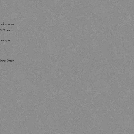
u bekommen.
schen zu
tändig an
deine Daten