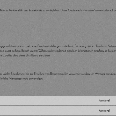
Website Funktionalität und Interaktivität zu ermöglichen. Dieser Code wird auf unseren Servern oder auf 
ngsgemäß funktionieren und deine Benutzereinstellungen weiterhin in Erinnerung bleiben. Durch das Setzen 
eise musst du beim Besuch unserer Website nicht wiederholt dieselben Informationen eingeben, so bleiben
e Cookies ohne deine Einwilligung platzieren.
er lokalen Speicherung, die zur Erstellung von Benutzerprofilen verwendet werden, um Werbung anzuzei
ähnliche Marketingzwecke zu verfolgen.
Funktional
C
Funktional
C