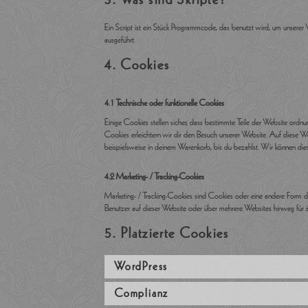
Ein Script ist ein Stück Programmcode, das benutzt wird, um unserer 
ausgeführt.
4. Cookies
4.1 Technische oder funktionelle Cookies
Einige Cookies stellen sicher, dass bestimmte Teile der Website ordnu
Cookies erleichtern wir dir den Besuch unserer Website. Auf diese W
beispielsweise in deinem Warenkorb, bis du bezahlst. Wir können dies
4.2 Marketing- / Tracking-Cookies
Marketing- / Tracking-Cookies sind Cookies oder eine andere Form d
Benutzer auf dieser Website oder über mehrere Websites hinweg für 
5. Platzierte Cookies
WordPress
Complianz