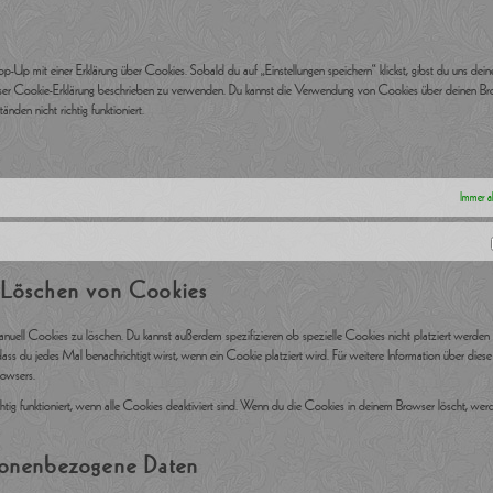
-Up mit einer Erklärung über Cookies. Sobald du auf „Einstellungen speichern“ klickst, gibst du uns deine
dieser Cookie-Erklärung beschrieben zu verwenden. Du kannst die Verwendung von Cookies über deinen B
nden nicht richtig funktioniert.
Immer ak
d Löschen von Cookies
ell Cookies zu löschen. Du kannst außerdem spezifizieren ob spezielle Cookies nicht platziert werden s
dass du jedes Mal benachrichtigt wirst, wenn ein Cookie platziert wird. Für weitere Information über diese
rowsers.
chtig funktioniert, wenn alle Cookies deaktiviert sind. Wenn du die Cookies in deinem Browser löscht, wer
rsonenbezogene Daten