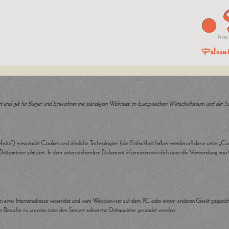
ert und gilt für Bürger und Einwohner mit ständigem Wohnsitz im Europäischen Wirtschaftsraum und der S
site“) verwendet Cookies und ähnliche Technologien (der Einfachheit halber werden all diese unter „Co
ittparteien platziert. In dem unten stehendem Dokument informieren wir dich über die Verwendung von
eiten einer Internetadresse versendet und vom Webbrowser auf dem PC oder einem anderen Gerät gespeic
r Besuche zu unseren oder den Servern relevanter Drittanbieter gesendet werden.