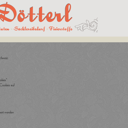
chweiz.
okies“
 Cookies auf
hert werden