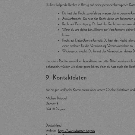
Du hast folgende Rechte in Bezug auf deine personenbezogenen Date
Du hast das Recht zu erfahren, warum deine personenbe
Auskunftsrecht: Du hast das Recht deine uns bekannten 
Recht auf Berichtigung: Du hast das Recht wann immer 
Wenn du uns deine Einwilligung zur Verarbeitung deiner 
lassen.
Recht auf Datenübertragbarkeit: Du hast das Recht, alle
einen anderen für die Verarbeitung Verantwortlichen zu ü
Widerspruchsrecht: Du kannst der Verarbeitung deiner D
Um diese Rechte auszuüben kontaktiere uns bitte. Bitte beziehe dic
behandeln, würden wir diese gerne hören, aber du hast auch das Rec
9. Kontaktdaten
Für Fragen und/oder Kommentare über unsere Cookie-Richtlinien und d
Michael Krippel
Dorfstr.43
82418 Riegsee
Deutschland
Website:
https://www.doetterl.bayern