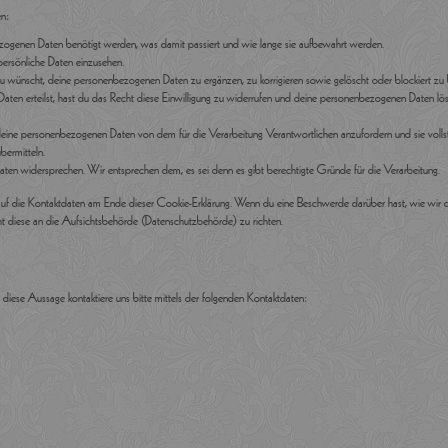
n:
zogenen Daten benötigt werden, was damit passiert und wie lange sie aufbewahrt werden.
persönliche Daten einzusehen.
du wünscht, deine personenbezogenen Daten zu ergänzen, zu korrigieren sowie gelöscht oder blockiert z
Daten erteilst, hast du das Recht diese Einwilligung zu widerrufen und deine personenbezogenen Daten lö
 deine personenbezogenen Daten von dem für die Verarbeitung Verantwortlichen anzufordern und sie volls
bermitteln.
aten widersprechen. Wir entsprechen dem, es sei denn es gibt berechtigte Gründe für die Verarbeitung.
h auf die Kontaktdaten am Ende dieser Cookie-Erklärung. Wenn du eine Beschwerde darüber hast, wie wir 
ht diese an die Aufsichtsbehörde (Datenschutzbehörde) zu richten.
iese Aussage kontaktiere uns bitte mittels der folgenden Kontaktdaten: