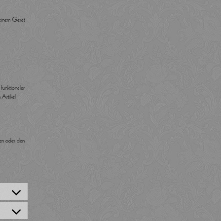
deinem Gerät
funktionaler
 Artikel
gen oder den
onsent to service wordpress
onsent to service complianz